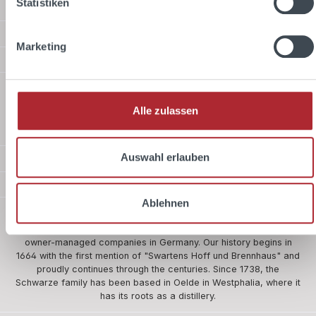
Statistiken
Service hotline
Shop Service
Marketing
Information
Shipping methods
Alle zulassen
Standard
Auswahl erlauben
Payment methods
Safer shopping
Ablehnen
About us
The company Schwarze and Schlichte is one of the five oldest
owner-managed companies in Germany. Our history begins in
1664 with the first mention of "Swartens Hoff und Brennhaus" and
proudly continues through the centuries. Since 1738, the
Schwarze family has been based in Oelde in Westphalia, where it
has its roots as a distillery.