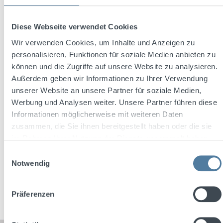
Diese Webseite verwendet Cookies
Wir verwenden Cookies, um Inhalte und Anzeigen zu
Average rating of 4.6 out of 5 stars
personalisieren, Funktionen für soziale Medien anbieten zu
Dujardin Imperial Weinbrand 0,7l 36% Vol.
können und die Zugriffe auf unsere Website zu analysieren.
Außerdem geben wir Informationen zu Ihrer Verwendung
unserer Website an unsere Partner für soziale Medien,
Werbung und Analysen weiter. Unsere Partner führen diese
Content:
0.7 Liter
(€15.70 / 1 Liter)
Informationen möglicherweise mit weiteren Daten
zusammen, die Sie ihnen bereitgestellt haben oder die sie
im Rahmen Ihrer Nutzung der Dienste gesammelt haben.
Regular price:
€10.99
Einwilligungsauswahl
Prices incl. VAT plus shipping costs
Notwendig
Add to shopping cart
Präferenzen