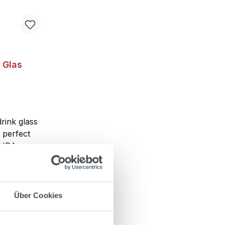
 Glas
ink glass
s perfect
CUDA
Cola.
Über Cookies
g costs