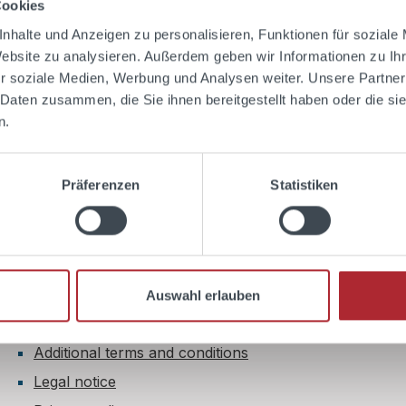
Cookies
ESPONSIBLY.
nhalte und Anzeigen zu personalisieren, Funktionen für soziale
d to shopping cart
Add to shopping 
Website zu analysieren. Außerdem geben wir Informationen zu I
r soziale Medien, Werbung und Analysen weiter. Unsere Partner
 Daten zusammen, die Sie ihnen bereitgestellt haben oder die s
n.
Shop Service
Präferenzen
Statistiken
Book cocktail classes
Contact
Right of withdrawal
Payment & shipping
Auswahl erlauben
Terms and conditions
Additional terms and conditions
Legal notice