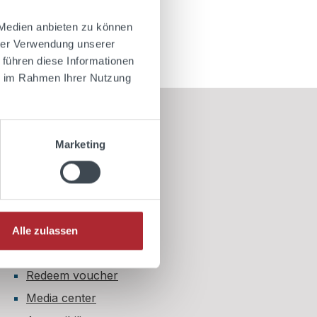
 Medien anbieten zu können
cart
hrer Verwendung unserer
 führen diese Informationen
ie im Rahmen Ihrer Nutzung
Information
Marketing
My account
My shopping cart
My cookie settings
My lists
Alle zulassen
Age restriction
Redeem voucher
Media center