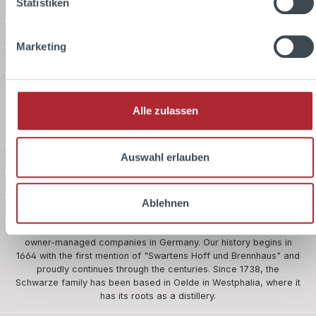
Statistiken
Service hotline
Shop Service
Marketing
Information
Shipping methods
Alle zulassen
Standard
Auswahl erlauben
Payment methods
Safer shopping
Ablehnen
About us
The company Schwarze and Schlichte is one of the five oldest
owner-managed companies in Germany. Our history begins in
1664 with the first mention of "Swartens Hoff und Brennhaus" and
proudly continues through the centuries. Since 1738, the
Schwarze family has been based in Oelde in Westphalia, where it
has its roots as a distillery.