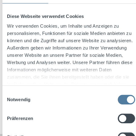
Diese Webseite verwendet Cookies
Wir verwenden Cookies, um Inhalte und Anzeigen zu
Average rating of 4.8 out of 5 stars
personalisieren, Funktionen für soziale Medien anbieten zu
Bärenjäger 0,7l 35% Vol.
können und die Zugriffe auf unsere Website zu analysieren.
Außerdem geben wir Informationen zu Ihrer Verwendung
unserer Website an unsere Partner für soziale Medien,
Werbung und Analysen weiter. Unsere Partner führen diese
Content:
0.7 Liter
(€21.41 / 1 Liter)
Informationen möglicherweise mit weiteren Daten
zusammen, die Sie ihnen bereitgestellt haben oder die sie
im Rahmen Ihrer Nutzung der Dienste gesammelt haben.
Regular price:
€14.99
Einwilligungsauswahl
Prices incl. VAT plus shipping costs
Notwendig
Add to shopping cart
Präferenzen