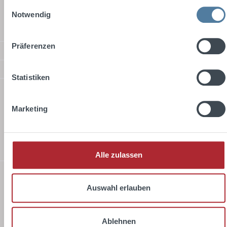
Einwilligungsauswahl
Notwendig
Standard
Präferenzen
Payment methods
Safer shopping
Statistiken
About us
The company Schwarze and Schlichte is one of the five oldest
Marketing
owner-managed companies in Germany. Our history begins in
1664 with the first mention of "Swartens Hoff und Brennhaus" and
proudly continues through the centuries. Since 1738, the
Schwarze family has been based in Oelde in Westphalia, where it
has its roots as a distillery.
Alle zulassen
Revoke order
Auswahl erlauben
All prices incl. VAT plus
shipping costs
and possible delivery charges, if
not stated otherwise.
Ablehnen
© 2026 Schwarze und Schlichte GmbH & Co. KG - All Rights Reserved.