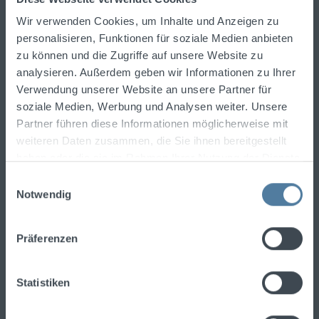
Bleiben Sie stets über die neuesten
Spirituosentrends informiert.
Wir verwenden Cookies, um Inhalte und Anzeigen zu
Newsletter abonnieren und einen
10%-Gutschein
personalisieren, Funktionen für soziale Medien anbieten
für Ihre nächste Bestellung erhalten!
zu können und die Zugriffe auf unsere Website zu
analysieren. Außerdem geben wir Informationen zu Ihrer
E-Mail-Adresse
Verwendung unserer Website an unsere Partner für
soziale Medien, Werbung und Analysen weiter. Unsere
Partner führen diese Informationen möglicherweise mit
Ich habe die
Datenschutzbestimmungen
zur
weiteren Daten zusammen, die Sie ihnen bereitgestellt
Kenntnis genommen und die
AGB
gelesen und
haben oder die sie im Rahmen Ihrer Nutzung der Dienste
bin mit ihnen einverstanden.
gesammelt haben.
Einwilligungsauswahl
Notwendig
Präferenzen
Um fortzufahren, geben Sie die oben
abgebildeten Zeichen ein
*
Statistiken