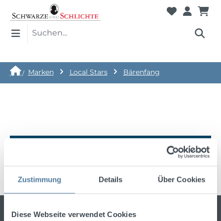
Marken
Local Stars
Bärenfang
Keine Produkte gefunden.
Zustimmung
Details
Über Cookies
Bleiben Sie stets über die neuesten
Diese Webseite verwendet Cookies