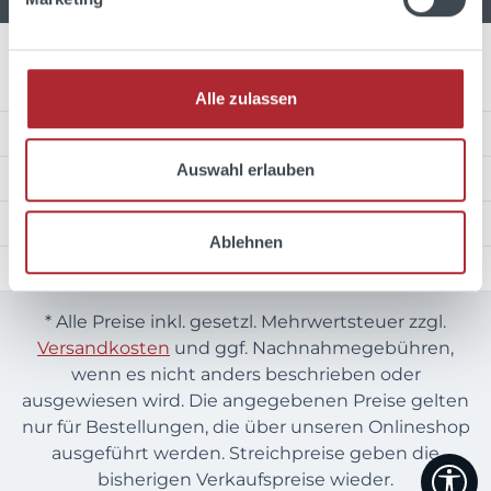
Über Uns
Alle zulassen
Service Hotline
Auswahl erlauben
Unsere Zahlungsarten
Wir versenden mit
Ablehnen
Auszeichnungen
* Alle Preise inkl. gesetzl. Mehrwertsteuer zzgl.
Versandkosten
und ggf. Nachnahmegebühren,
wenn es nicht anders beschrieben oder
ausgewiesen wird. Die angegebenen Preise gelten
nur für Bestellungen, die über unseren Onlineshop
ausgeführt werden. Streichpreise geben die
We
bisherigen Verkaufspreise wieder.