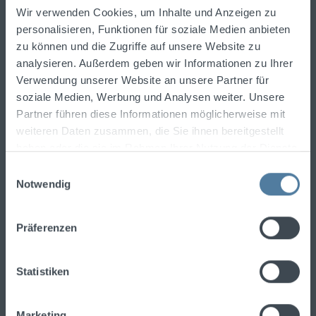
Spirituosentrends informiert.
Wir verwenden Cookies, um Inhalte und Anzeigen zu
Newsletter abonnieren und einen
10%-Gutschein
personalisieren, Funktionen für soziale Medien anbieten
für Ihre nächste Bestellung erhalten!
zu können und die Zugriffe auf unsere Website zu
analysieren. Außerdem geben wir Informationen zu Ihrer
E-Mail-Adresse
Verwendung unserer Website an unsere Partner für
soziale Medien, Werbung und Analysen weiter. Unsere
Partner führen diese Informationen möglicherweise mit
Ich habe die
Datenschutzbestimmungen
zur
weiteren Daten zusammen, die Sie ihnen bereitgestellt
Kenntnis genommen und die
AGB
gelesen und
haben oder die sie im Rahmen Ihrer Nutzung der Dienste
bin mit ihnen einverstanden.
gesammelt haben.
Einwilligungsauswahl
Notwendig
Präferenzen
Um fortzufahren, geben Sie die oben
abgebildeten Zeichen ein
*
Statistiken
Marketing