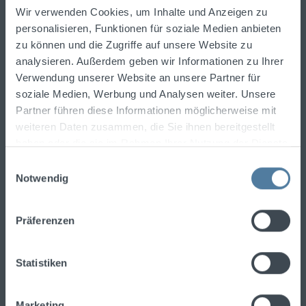
Spirituosentrends informiert.
Wir verwenden Cookies, um Inhalte und Anzeigen zu
Newsletter abonnieren und einen
10%-Gutschein
personalisieren, Funktionen für soziale Medien anbieten
für Ihre nächste Bestellung erhalten!
zu können und die Zugriffe auf unsere Website zu
analysieren. Außerdem geben wir Informationen zu Ihrer
E-Mail-Adresse
Verwendung unserer Website an unsere Partner für
soziale Medien, Werbung und Analysen weiter. Unsere
Partner führen diese Informationen möglicherweise mit
Ich habe die
Datenschutzbestimmungen
zur
weiteren Daten zusammen, die Sie ihnen bereitgestellt
Kenntnis genommen und die
AGB
gelesen und
haben oder die sie im Rahmen Ihrer Nutzung der Dienste
bin mit ihnen einverstanden.
gesammelt haben.
Einwilligungsauswahl
Notwendig
Präferenzen
Um fortzufahren, geben Sie die oben
abgebildeten Zeichen ein
*
Statistiken
Marketing