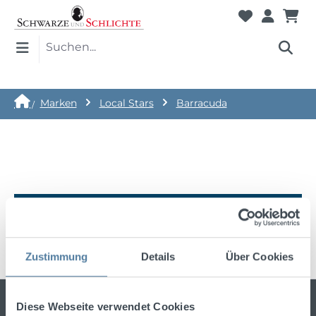
Marken
Local Stars
Barracuda
Keine Produkte gefunden.
Zustimmung
Details
Über Cookies
Bleiben Sie stets über die neuesten
Diese Webseite verwendet Cookies