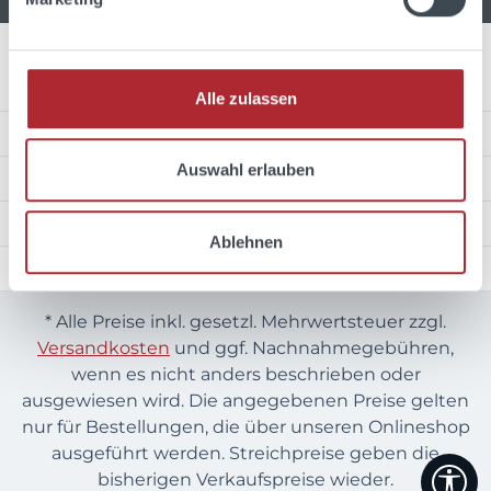
Über Uns
Alle zulassen
Service Hotline
Auswahl erlauben
Unsere Zahlungsarten
Wir versenden mit
Ablehnen
Auszeichnungen
* Alle Preise inkl. gesetzl. Mehrwertsteuer zzgl.
Versandkosten
und ggf. Nachnahmegebühren,
wenn es nicht anders beschrieben oder
ausgewiesen wird. Die angegebenen Preise gelten
nur für Bestellungen, die über unseren Onlineshop
ausgeführt werden. Streichpreise geben die
We
bisherigen Verkaufspreise wieder.