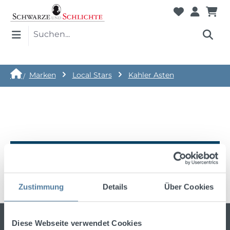
Marken
Local Stars
Kahler Asten
Keine Produkte gefunden.
Zustimmung
Details
Über Cookies
Bleiben Sie stets über die neuesten
Diese Webseite verwendet Cookies