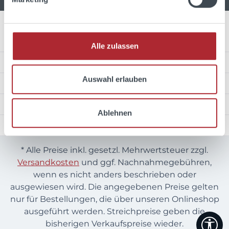
Über Uns
Alle zulassen
Service Hotline
Auswahl erlauben
Unsere Zahlungsarten
Wir versenden mit
Ablehnen
Auszeichnungen
* Alle Preise inkl. gesetzl. Mehrwertsteuer zzgl.
Versandkosten
und ggf. Nachnahmegebühren,
wenn es nicht anders beschrieben oder
ausgewiesen wird. Die angegebenen Preise gelten
nur für Bestellungen, die über unseren Onlineshop
ausgeführt werden. Streichpreise geben die
We
bisherigen Verkaufspreise wieder.