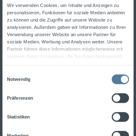
Spirituosentrends informiert.
Wir verwenden Cookies, um Inhalte und Anzeigen zu
Newsletter abonnieren und einen
10%-Gutschein
personalisieren, Funktionen für soziale Medien anbieten
für Ihre nächste Bestellung erhalten!
zu können und die Zugriffe auf unsere Website zu
analysieren. Außerdem geben wir Informationen zu Ihrer
E-Mail-Adresse
Verwendung unserer Website an unsere Partner für
soziale Medien, Werbung und Analysen weiter. Unsere
Partner führen diese Informationen möglicherweise mit
Ich habe die
Datenschutzbestimmungen
zur
weiteren Daten zusammen, die Sie ihnen bereitgestellt
Kenntnis genommen und die
AGB
gelesen und
haben oder die sie im Rahmen Ihrer Nutzung der Dienste
bin mit ihnen einverstanden.
gesammelt haben.
Einwilligungsauswahl
Notwendig
Präferenzen
Um fortzufahren, geben Sie die oben
abgebildeten Zeichen ein
*
Statistiken
Marketing