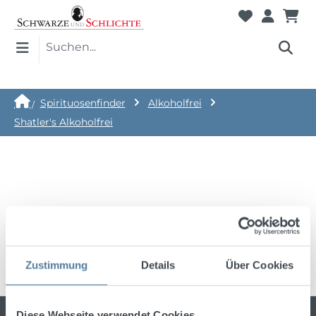
Spirituosenfinder
Alkoholfrei
Shatler's Alkoholfrei
Keine Produkte gefunden.
Zustimmung
Details
Über Cookies
Diese Webseite verwendet Cookies