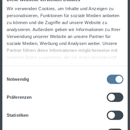
Bleiben Sie stets über die neuesten
Spirituosentrends informiert.
Wir verwenden Cookies, um Inhalte und Anzeigen zu
Newsletter abonnieren und einen
10%-Gutschein
personalisieren, Funktionen für soziale Medien anbieten
für Ihre nächste Bestellung erhalten!
zu können und die Zugriffe auf unsere Website zu
analysieren. Außerdem geben wir Informationen zu Ihrer
E-Mail-Adresse
Verwendung unserer Website an unsere Partner für
soziale Medien, Werbung und Analysen weiter. Unsere
Partner führen diese Informationen möglicherweise mit
Ich habe die
Datenschutzbestimmungen
zur
weiteren Daten zusammen, die Sie ihnen bereitgestellt
Kenntnis genommen und die
AGB
gelesen und
haben oder die sie im Rahmen Ihrer Nutzung der Dienste
bin mit ihnen einverstanden.
gesammelt haben.
Einwilligungsauswahl
Notwendig
Präferenzen
Um fortzufahren, geben Sie die oben
abgebildeten Zeichen ein
*
Statistiken