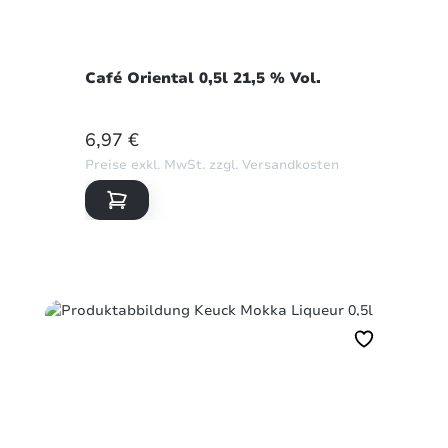
Café Oriental 0,5l 21,5 % Vol.
REGULÄRER PREIS:
6,97 €
Preise exkl. MwSt. zzgl. Versandkosten