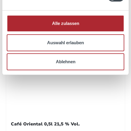
Produktgalerie überspringen
Kunden kauften auch
Alle zulassen
Auswahl erlauben
Ablehnen
Café Oriental 0,5l 21,5 % Vol.