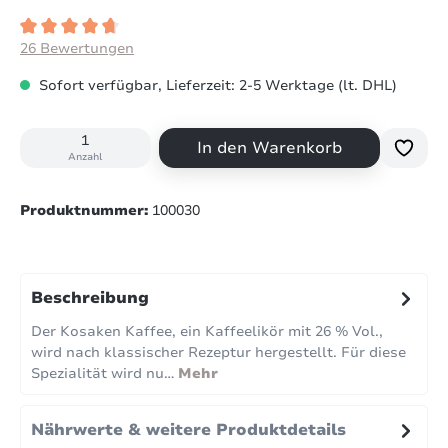
Durchschnittliche Bewertung von 4.7 von 5 Sternen
26 Bewertungen
Sofort verfügbar, Lieferzeit: 2-5 Werktage (lt. DHL)
In den Warenkorb
Anzahl
Produktnummer:
100030
Beschreibung
Der Kosaken Kaffee, ein Kaffeelikör mit 26 % Vol.,
wird nach klassischer Rezeptur hergestellt. Für diese
Spezialität wird nu…
Mehr
Nährwerte & weitere Produktdetails