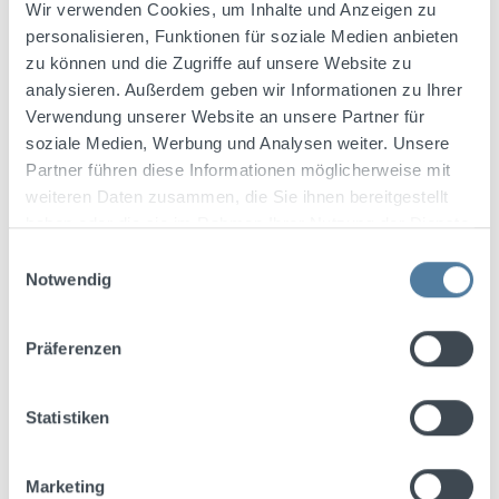
Wir verwenden Cookies, um Inhalte und Anzeigen zu
personalisieren, Funktionen für soziale Medien anbieten
zu können und die Zugriffe auf unsere Website zu
analysieren. Außerdem geben wir Informationen zu Ihrer
Verwendung unserer Website an unsere Partner für
soziale Medien, Werbung und Analysen weiter. Unsere
Partner führen diese Informationen möglicherweise mit
Kosaken Kaffee 0,04l 26% Vol.
weiteren Daten zusammen, die Sie ihnen bereitgestellt
haben oder die sie im Rahmen Ihrer Nutzung der Dienste
gesammelt haben.
REGULÄRER PREIS:
1,00 €
Einwilligungsauswahl
Notwendig
Preise exkl. MwSt. zzgl. Versandkosten
Präferenzen
Statistiken
Marketing