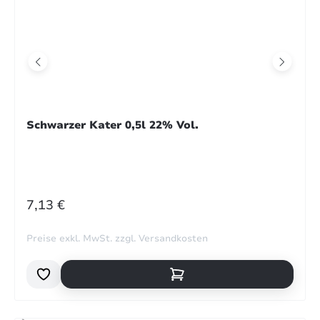
Schwarzer Kater 0,5l 22% Vol.
REGULÄRER PREIS:
7,13 €
Preise exkl. MwSt. zzgl. Versandkosten