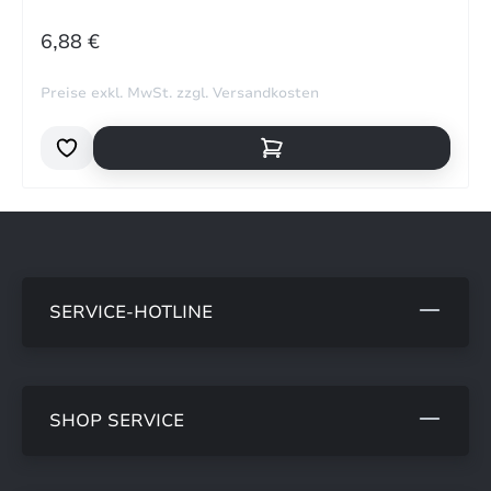
REGULÄRER PREIS:
6,88 €
Preise exkl. MwSt. zzgl. Versandkosten
SERVICE-HOTLINE
SHOP SERVICE