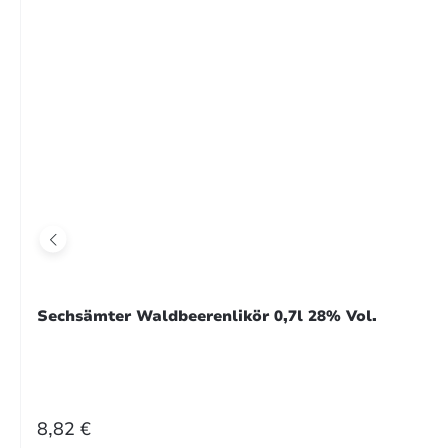
26. 
Bewe
toll!
29. 
Bewe
Ein 
mein
Sechsämter Waldbeerenlikör 0,7l 28% Vol.
REGULÄRER PREIS:
8,82 €