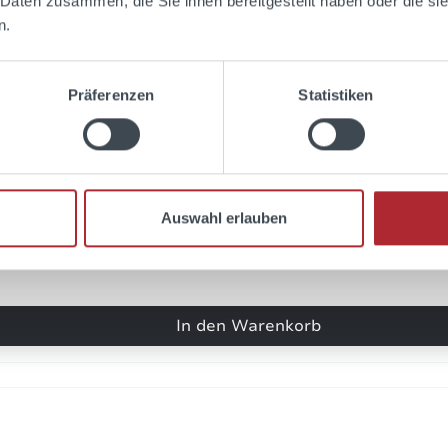
 Daten zusammen, die Sie ihnen bereitgestellt haben oder die s
n.
Preis-Leistungs-Verrhält...
rtung mit 4 von 5 Sternen
s-Leistungs-Verrhältnis o.k.
ginelle Aufmachung
Präferenzen
Statistiken
ugust 2015 06:45
Sehr lecker...
Auswahl erlauben
rtung mit 5 von 5 Sternen
 lecker
ugust 2015 06:44
In den Warenkorb
Sehr lecker...
rtung mit 5 von 5 Sternen
 lecker