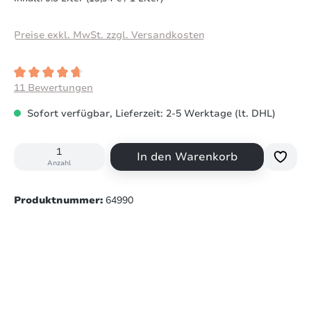
Preise exkl. MwSt. zzgl. Versandkosten
Durchschnittliche Bewertung von 4.8 von 5 Sternen
11 Bewertungen
Sofort verfügbar, Lieferzeit: 2-5 Werktage (lt. DHL)
In den Warenkorb
Anzahl
Produktnummer:
64990