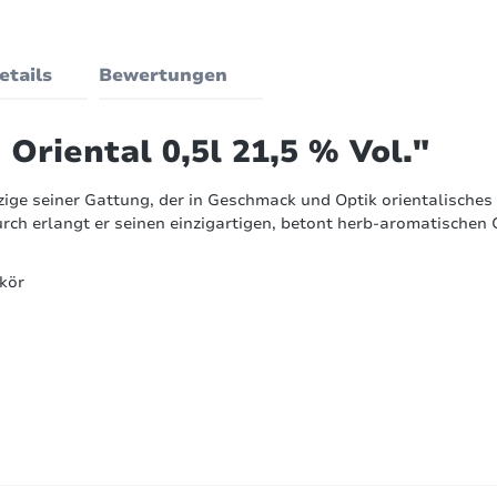
etails
Bewertungen
Oriental 0,5l 21,5 % Vol."
einzige seiner Gattung, der in Geschmack und Optik orientalisc
rch erlangt er seinen einzigartigen, betont herb-aromatischen
ikör
Bewertungen nur in der aktuellen Sprache anzeigen.
21,5 % vol.
0
von
11
Bewertungen
ktober 2017 23:23