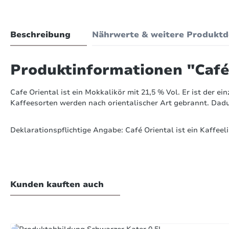
Beschreibung
Nährwerte & weitere Produktd
Produktinformationen "Café 
Cafe Oriental ist ein Mokkalikör mit 21,5 % Vol. Er ist der 
Kaffeesorten werden nach orientalischer Art gebrannt. Dadu
Deklarationspflichtige Angabe: Café Oriental ist ein Kaffeel
nstiges
von 11 Bewertungen
4.82 von 5 Sternen
Kunden kauften auch
lumen des Alkohols
hschnittliche Bewertung von 4.8 von 5 Sternen
1
-
1
sätzliche Informationen
Produktgalerie überspringen
Perfekt (10)
91%
8. O