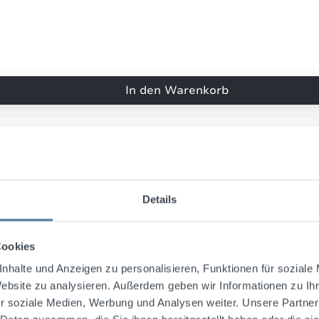
März 2016 17:19
mir gefällt die Flasche ...
In den Warenkorb
rtung mit 5 von 5 Sternen
gefällt die Flasche von der Aufmachung her sehr gut und der I
geeignet
Januar 2016 03:13
Aufmachung/Design sowie d...
Details
rtung mit 4.5 von 5 Sternen
machung/Design sowie die
ität des Likörs sehr gut. Preis-
Cookies
tungsverhältnis ist o.k.
nhalte und Anzeigen zu personalisieren, Funktionen für soziale
Website zu analysieren. Außerdem geben wir Informationen zu I
November 2015 06:40
r soziale Medien, Werbung und Analysen weiter. Unsere Partner