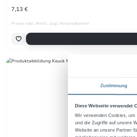
REGULÄRER PREIS:
7,13 €
29. 
Preise exkl. MwSt. zzgl. Versandkosten
Bewe
mir 
gut 
29. 
Zustimmung
Bewe
Auf
Qual
Diese Webseite verwendet 
Leis
Wir verwenden Cookies, um I
und die Zugriffe auf unsere 
26. 
Website an unsere Partner fü