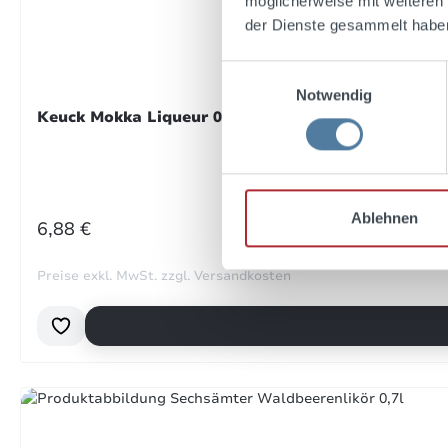
möglicherweise mit weiteren
der Dienste gesammelt habe
Bewe
Prei
Einwilligungsauswahl
ori
Notwendig
Keuck Mokka Liqueur 0,5l 22% Vol.
6. A
Ablehnen
REGULÄRER PREIS:
Bewe
6,88 €
Sehr
Preise exkl. MwSt. zzgl. Versandkosten
6. A
Bewe
Sehr