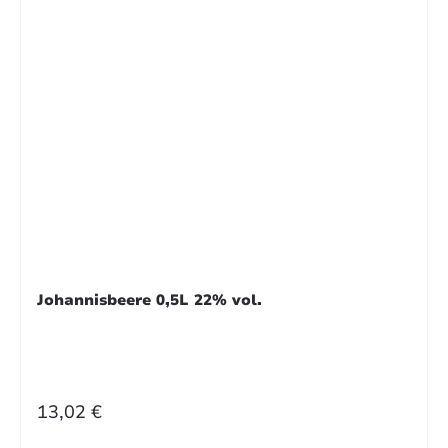
Johannisbeere 0,5L 22% vol.
REGULÄRER PREIS:
13,02 €