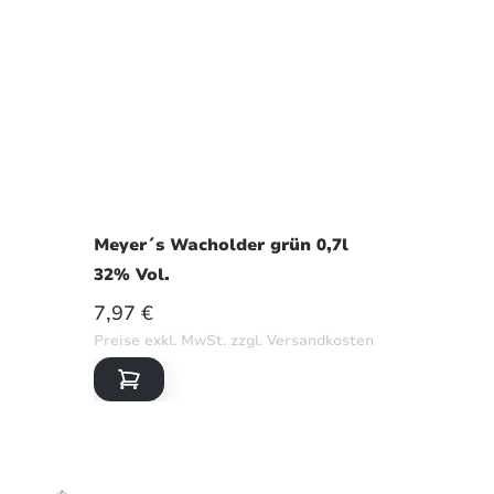
Meyer´s Wacholder grün 0,7l
32% Vol.
REGULÄRER PREIS:
7,97 €
Preise exkl. MwSt. zzgl. Versandkosten