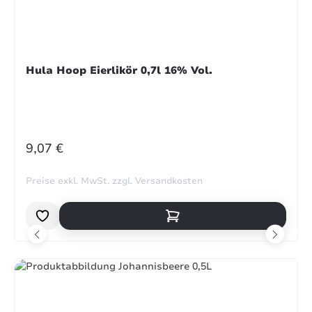
Hula Hoop Eierlikör 0,7l 16% Vol.
REGULÄRER PREIS:
9,07 €
Preise exkl. MwSt. zzgl. Versandkosten