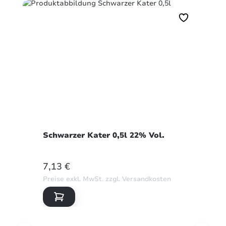
Schwarzer Kater 0,5l 22% Vol.
REGULÄRER PREIS:
7,13 €
Preise exkl. MwSt. zzgl. Versandkosten