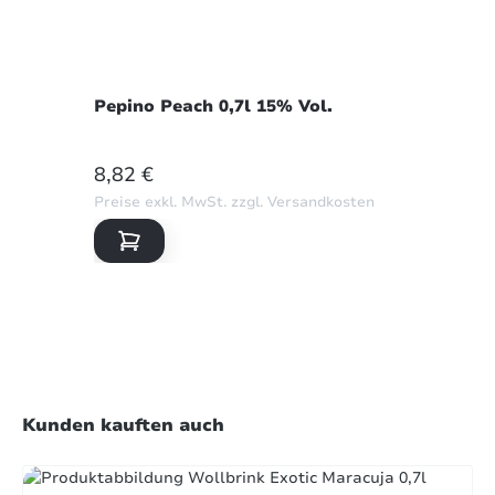
Pepino Peach 0,7l 15% Vol.
REGULÄRER PREIS:
8,82 €
Preise exkl. MwSt. zzgl. Versandkosten
Produktgalerie überspringen
Kunden kauften auch