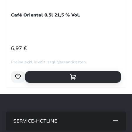
Café Oriental 0,5l 21,5 % Vol.
REGULÄRER PREIS:
6,97 €
Preise exkl. MwSt. zzgl. Versandkosten
SERVICE-HOTLINE