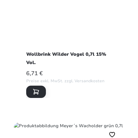
Wollbrink Wilder Vogel 0,7l 15%
Vol.
REGULÄRER PREIS:
6,71 €
Preise exkl. MwSt. zzgl. Versandkosten