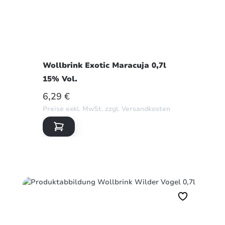
Wollbrink Exotic Maracuja 0,7l
15% Vol.
REGULÄRER PREIS:
6,29 €
Preise exkl. MwSt. zzgl. Versandkosten