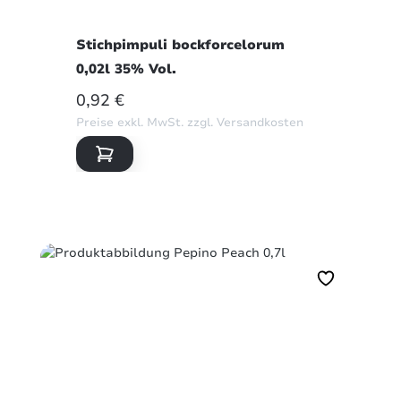
Stichpimpuli bockforcelorum
0,02l 35% Vol.
REGULÄRER PREIS:
0,92 €
Preise exkl. MwSt. zzgl. Versandkosten