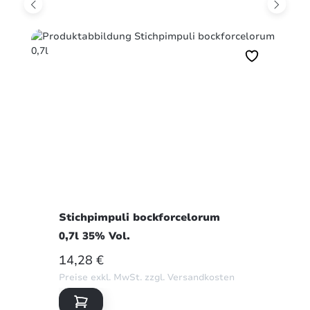
Stichpimpuli bockforcelorum
0,7l 35% Vol.
REGULÄRER PREIS:
14,28 €
Preise exkl. MwSt. zzgl. Versandkosten