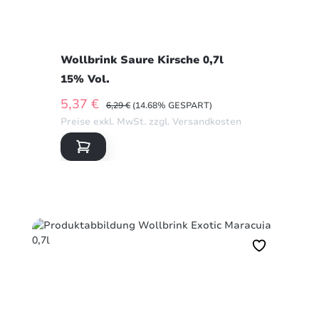
Wollbrink Saure Kirsche 0,7l
15% Vol.
VERKAUFSPREIS:
5,37 €
REGULÄRER PREIS:
6,29 €
(14.68% GESPART)
Preise exkl. MwSt. zzgl. Versandkosten