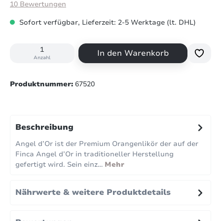
Durchschnittliche Bewertung von 4.6 von 5 Sternen
10 Bewertungen
Sofort verfügbar, Lieferzeit: 2-5 Werktage (lt. DHL)
In den Warenkorb
Anzahl
Produktnummer:
67520
Beschreibung
Angel d’Or ist der Premium Orangenlikör der auf der
Finca Angel d’Or in traditioneller Herstellung
gefertigt wird. Sein einz…
Mehr
Nährwerte & weitere Produktdetails