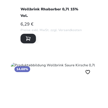
Wollbrink Rhabarber 0,7l 15%
Vol.
REGULÄRER PREIS:
6,29 €
Preise exkl. MwSt. zzgl. Versandkosten
14.68%