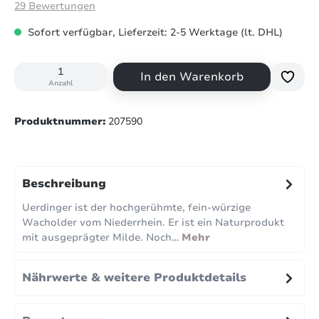
Durchschnittliche Bewertung von 4.7 von 5 Sternen
29 Bewertungen
Sofort verfügbar, Lieferzeit: 2-5 Werktage (lt. DHL)
In den Warenkorb
Anzahl
Produktnummer:
207590
Beschreibung
Uerdinger ist der hochgerühmte, fein-würzige
Wacholder vom Niederrhein. Er ist ein Naturprodukt
mit ausgeprägter Milde. Noch…
Mehr
Nährwerte & weitere Produktdetails