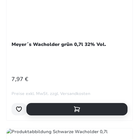
Meyer´s Wacholder grün 0,7l 32% Vol.
REGULÄRER PREIS:
7,97 €
Preise exkl. MwSt. zzgl. Versandkosten