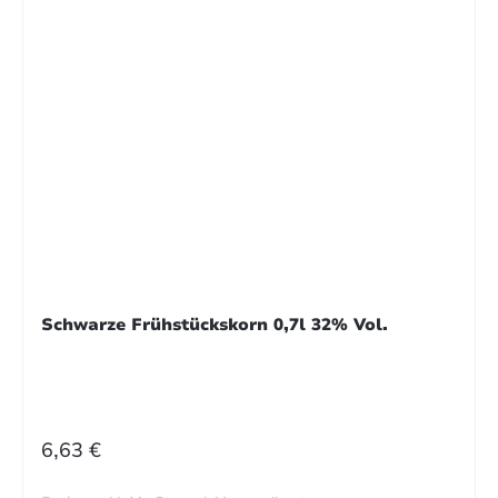
Schwarze Frühstückskorn 0,7l 32% Vol.
REGULÄRER PREIS:
6,63 €