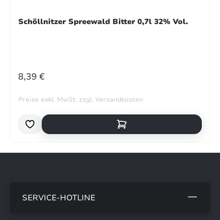
Schöllnitzer Spreewald Bitter 0,7l 32% Vol.
REGULÄRER PREIS:
8,39 €
Preise exkl. MwSt. zzgl. Versandkosten
SERVICE-HOTLINE