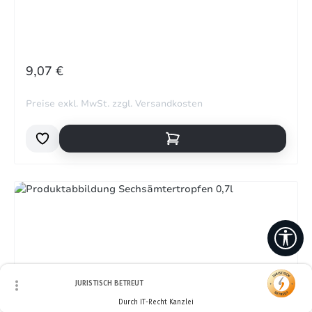
REGULÄRER PREIS:
9,07 €
Preise exkl. MwSt. zzgl. Versandkosten
Wer
JURISTISCH BETREUT
Durch IT-Recht Kanzlei