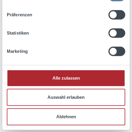
Präferenzen
Stichpimpuli bockforcelorum
0,02l 35% Vol.
Statistiken
REGULÄRER PREIS:
0,92 €
Preise exkl. MwSt. zzgl. Versandkosten
Marketing
Alle zulassen
Auswahl erlauben
Ablehnen