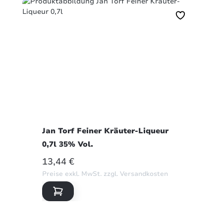
Jan Torf Feiner Kräuter-Liqueur
0,7l 35% Vol.
REGULÄRER PREIS:
13,44 €
Preise exkl. MwSt. zzgl. Versandkosten