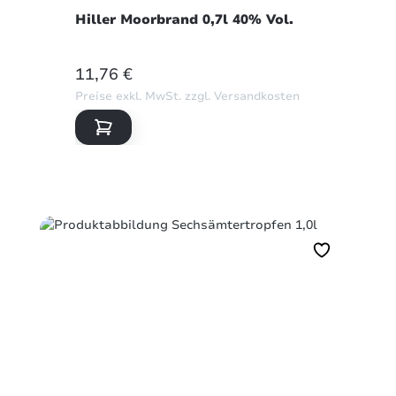
Hiller Moorbrand 0,7l 40% Vol.
REGULÄRER PREIS:
11,76 €
Preise exkl. MwSt. zzgl. Versandkosten