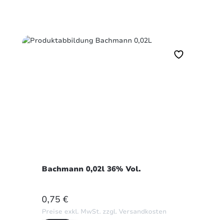
Bachmann 0,02l 36% Vol.
REGULÄRER PREIS:
0,75 €
Preise exkl. MwSt. zzgl. Versandkosten