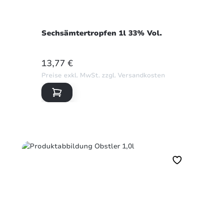
Sechsämtertropfen 1l 33% Vol.
REGULÄRER PREIS:
13,77 €
Preise exkl. MwSt. zzgl. Versandkosten