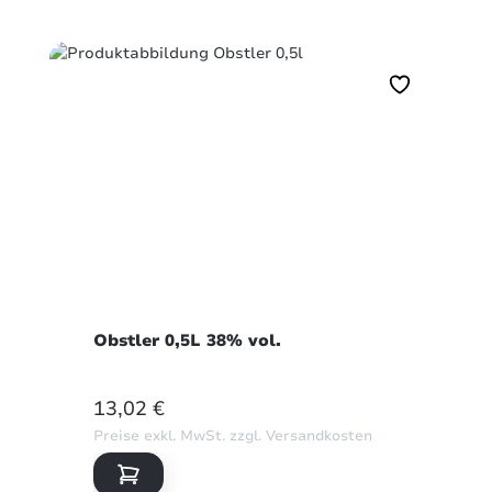
Obstler 0,5L 38% vol.
REGULÄRER PREIS:
13,02 €
Preise exkl. MwSt. zzgl. Versandkosten