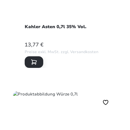
Kahler Asten 0,7l 35% Vol.
REGULÄRER PREIS:
13,77 €
Preise exkl. MwSt. zzgl. Versandkosten