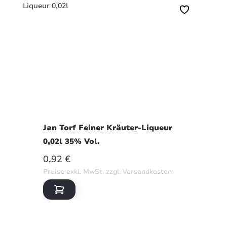
Jan Torf Feiner Kräuter-Liqueur
0,02l 35% Vol.
REGULÄRER PREIS:
0,92 €
Preise exkl. MwSt. zzgl. Versandkosten