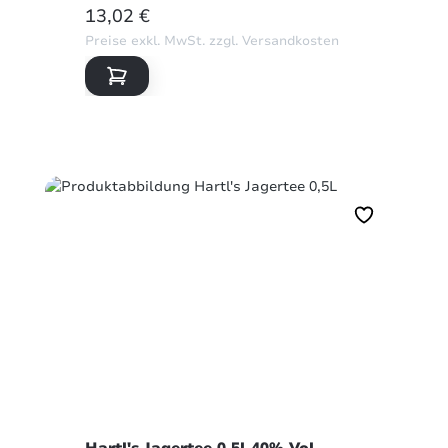
REGULÄRER PREIS:
13,02 €
Preise exkl. MwSt. zzgl. Versandkosten
Hartl's Jagertee 0,5l 40% Vol.