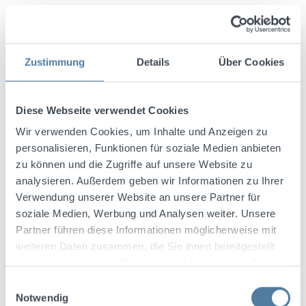
Schöllnitzer Spreewald Bitter
0,02l 32% Vol.
Zustimmung
Details
Über Cookies
REGULÄRER PREIS:
0,75 €
Preise exkl. MwSt. zzgl. Versandkosten
Diese Webseite verwendet Cookies
Wir verwenden Cookies, um Inhalte und Anzeigen zu
personalisieren, Funktionen für soziale Medien anbieten
zu können und die Zugriffe auf unsere Website zu
analysieren. Außerdem geben wir Informationen zu Ihrer
Verwendung unserer Website an unsere Partner für
soziale Medien, Werbung und Analysen weiter. Unsere
Partner führen diese Informationen möglicherweise mit
weiteren Daten zusammen, die Sie ihnen bereitgestellt
haben oder die sie im Rahmen Ihrer Nutzung der Dienste
gesammelt haben.
Einwilligungsauswahl
Notwendig