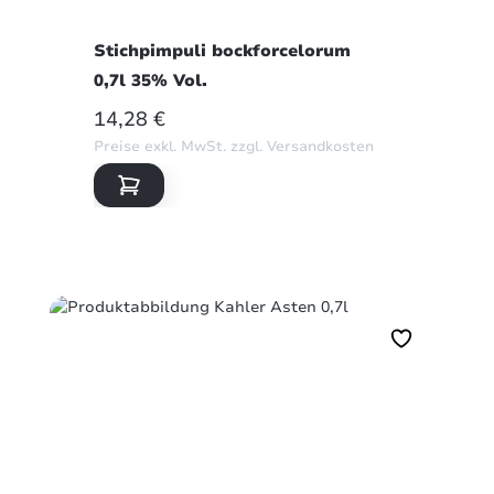
Stichpimpuli bockforcelorum
0,7l 35% Vol.
REGULÄRER PREIS:
14,28 €
Preise exkl. MwSt. zzgl. Versandkosten