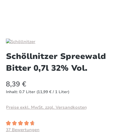
Schöllnitzer Spreewald
Bitter 0,7l 32% Vol.
8,39 €
Inhalt:
0.7 Liter
(11,99 € / 1 Liter)
Preise exkl. MwSt. zzgl. Versandkosten
Durchschnittliche Bewertung von 4.8 von 5 Sternen
37 Bewertungen