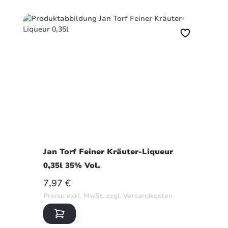
Jan Torf Feiner Kräuter-Liqueur
0,35l 35% Vol.
REGULÄRER PREIS:
7,97 €
Preise exkl. MwSt. zzgl. Versandkosten