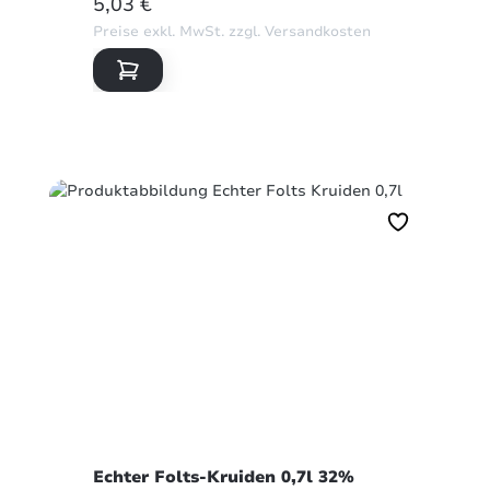
REGULÄRER PREIS:
5,03 €
Preise exkl. MwSt. zzgl. Versandkosten
Echter Folts-Kruiden 0,7l 32%