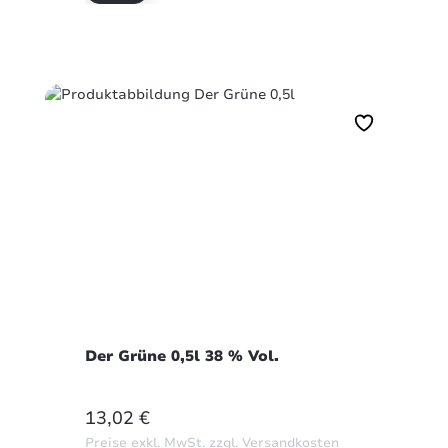
Der Grüne 0,5l 38 % Vol.
REGULÄRER PREIS:
13,02 €
Preise exkl. MwSt. zzgl. Versandkosten