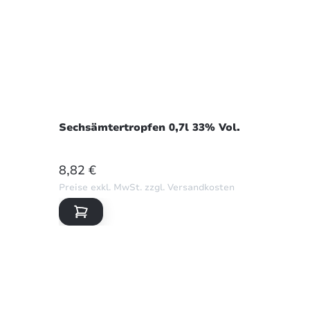
Sechsämtertropfen 0,7l 33% Vol.
REGULÄRER PREIS:
8,82 €
Preise exkl. MwSt. zzgl. Versandkosten