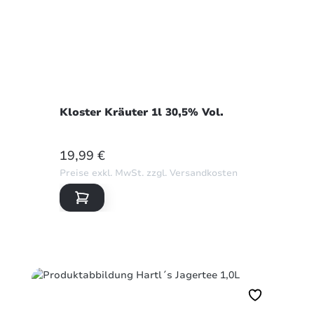
Kloster Kräuter 1l 30,5% Vol.
REGULÄRER PREIS:
19,99 €
Preise exkl. MwSt. zzgl. Versandkosten