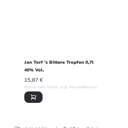
Jan Torf 's Bittere Tropfen 0,7l
40% Vol.
REGULÄRER PREIS:
15,87 €
Preise exkl. MwSt. zzgl. Versandkosten