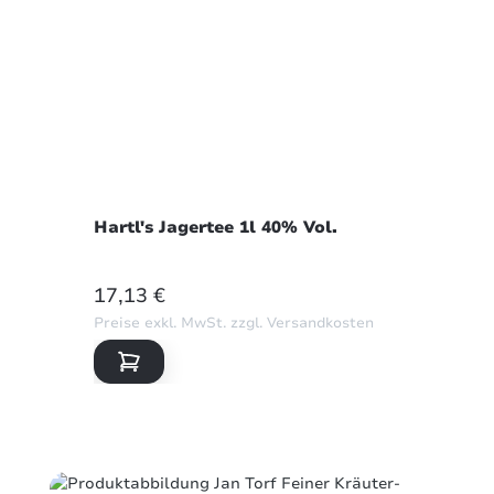
Hartl's Jagertee 1l 40% Vol.
REGULÄRER PREIS:
17,13 €
Preise exkl. MwSt. zzgl. Versandkosten