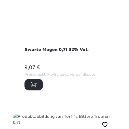
Swarte Magen 0,7l 32% Vol.
REGULÄRER PREIS:
9,07 €
Preise exkl. MwSt. zzgl. Versandkosten