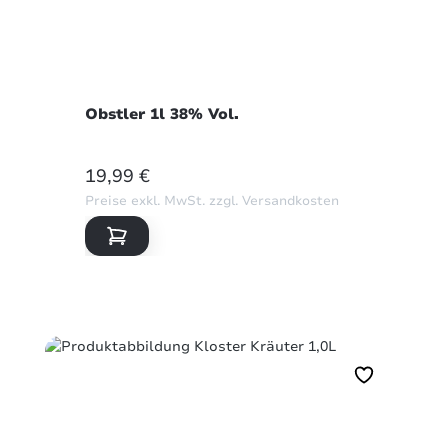
Obstler 1l 38% Vol.
REGULÄRER PREIS:
19,99 €
Preise exkl. MwSt. zzgl. Versandkosten