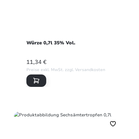
Würze 0,7l 35% Vol.
REGULÄRER PREIS:
11,34 €
Preise exkl. MwSt. zzgl. Versandkosten