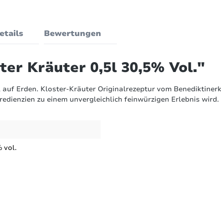
etails
Bewertungen
er Kräuter 0,5l 30,5% Vol."
auf Erden. Kloster-Kräuter Originalrezeptur vom Benediktinerk
redienzien zu einem unvergleichlich feinwürzigen Erlebnis wird.
 vol.
Bewertungen nur in der aktuellen Sprache anzeigen.
30,5 % vol.
0
von
17
Bewertungen