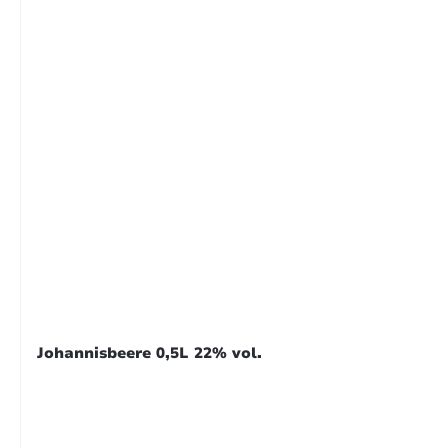
Bewe
Sehr
14. 
Bewe
Ausg
Johannisbeere 0,5L 22% vol.