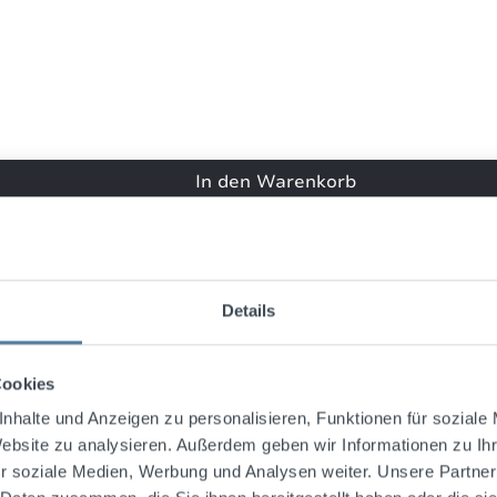
November 2016 18:09
Sehr leckere Kräuterkomp...
rtung mit 4 von 5 Sternen
 leckere Kräuterkomposition!
In den Warenkorb
November 2016 16:24
Hochwertiger,gut schmecke...
rtung mit 5 von 5 Sternen
Details
wertiger,gut schmeckender Kräuterlikör,
kannten die Produkte von Andechs bereits und sind sehr froh, 
en wir sie nicht erwerben können.
Cookies
nhalte und Anzeigen zu personalisieren, Funktionen für soziale
uli 2016 21:21
Website zu analysieren. Außerdem geben wir Informationen zu I
r soziale Medien, Werbung und Analysen weiter. Unsere Partner