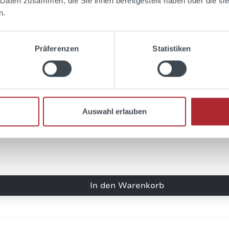
feines Getränk. Für Gen...
 Daten zusammen, die Sie ihnen bereitgestellt haben oder die s
rtung mit 4 von 5 Sternen
n.
es Getränk. Für Geniesser.
Präferenzen
Statistiken
uli 2016 14:20
auf Qualität kann man si...
rtung mit 5 von 5 Sternen
Qualität kann man sich eben verlassen
Auswahl erlauben
Juni 2016 15:19
Super lecker...
rtung mit 5 von 5 Sternen
r lecker
In den Warenkorb
Mai 2016 18:22