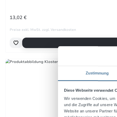
24. 
REGULÄRER PREIS:
13,02 €
Preise exkl. MwSt. zzgl. Versandkosten
Bewe
Sehr
14. 
Bewe
Zustimmung
Hoch
Wir 
hätt
Diese Webseite verwendet 
Wir verwenden Cookies, um I
8. J
und die Zugriffe auf unsere 
Website an unsere Partner fü