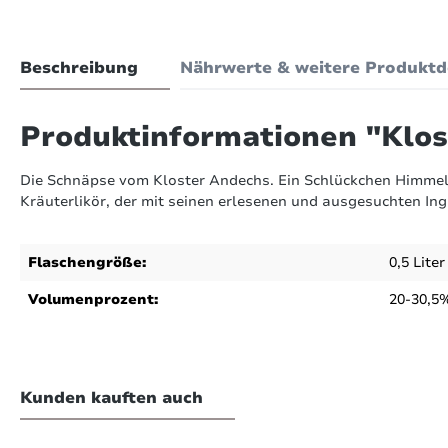
Beschreibung
Nährwerte & weitere Produktd
Produktinformationen "Klost
Die Schnäpse vom Kloster Andechs. Ein Schlückchen Himmel 
Kräuterlikör, der mit seinen erlesenen und ausgesuchten Ing
Flaschengröße:
0,5 Liter
Volumenprozent:
20-30,5%
nstiges
von 17 Bewertungen
4.71 von 5 Sternen
Kunden kauften auch
lumen des Alkohols
hschnittliche Bewertung von 4.7 von 5 Sternen
1
-
1