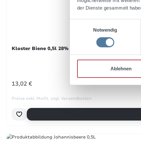
möglicherweise mit weiteren
Bewe
der Dienste gesammelt habe
fein
Einwilligungsauswahl
Notwendig
4. J
Kloster Biene 0,5l 28% Vol.
Bewe
auf 
Ablehnen
26. 
REGULÄRER PREIS:
13,02 €
Preise exkl. MwSt. zzgl. Versandkosten
Bewe
Supe
27. 