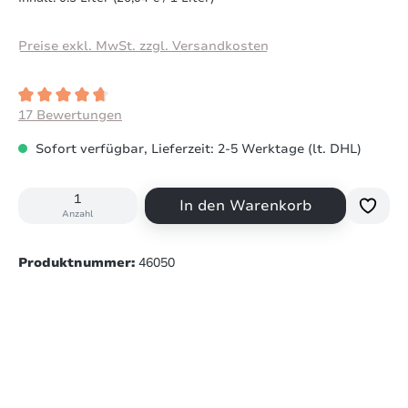
Preise exkl. MwSt. zzgl. Versandkosten
Durchschnittliche Bewertung von 4.7 von 5 Sternen
17 Bewertungen
Sofort verfügbar, Lieferzeit: 2-5 Werktage (lt. DHL)
In den Warenkorb
Anzahl
Produktnummer:
46050