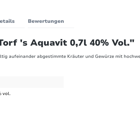
etails
Bewertungen
orf 's Aquavit 0,7l 40% Vol."
fältig aufeinander abgestimmte Kräuter und Gewürze mit hochwer
 vol.
Bewertungen nur in der aktuellen Sprache anzeigen.
40 % vol.
wertungen