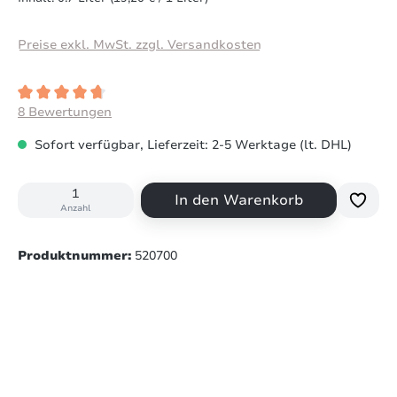
Preise exkl. MwSt. zzgl. Versandkosten
Durchschnittliche Bewertung von 4.8 von 5 Sternen
8 Bewertungen
Sofort verfügbar, Lieferzeit: 2-5 Werktage (lt. DHL)
In den Warenkorb
Anzahl
Produktnummer:
520700