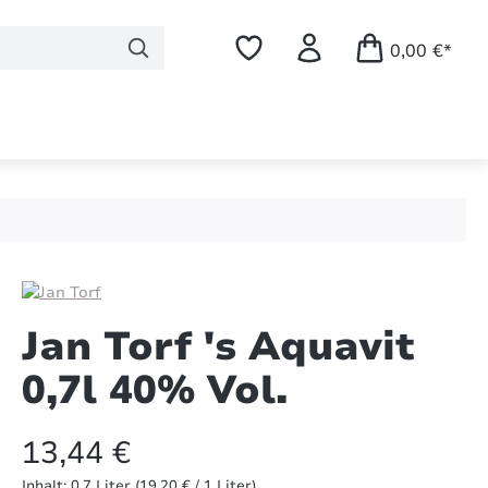
0,00 €*
Jan Torf 's Aquavit
0,7l 40% Vol.
13,44 €
Inhalt:
0.7 Liter
(19,20 € / 1 Liter)