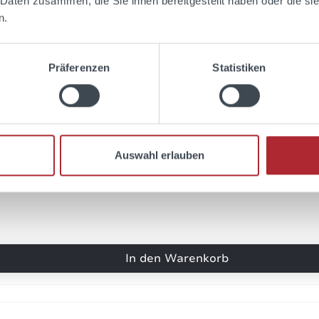
 Daten zusammen, die Sie ihnen bereitgestellt haben oder die s
n.
Februar 2015 15:53
Präferenzen
Statistiken
Edel! Könnte noch etwas ...
rtung mit 4.5 von 5 Sternen
! Könnte noch etwas wachholdriger sein...
November 2013 16:35
Auswahl erlauben
Dazu ist nichts mehr anzu...
rtung mit 5 von 5 Sternen
 ist nichts mehr anzumerken! Seit Jahren bekannt und schmeck
In den Warenkorb