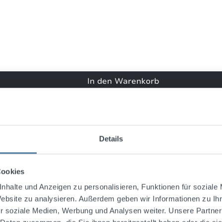
April 2016 17:13
sehr gut...
rtung mit 5 von 5 Sternen
 gut
In den Warenkorb
November 2015 14:34
Sehr weicher Aquavit. Mit...
rtung mit 5 von 5 Sternen
Details
 weicher Aquavit. Mittlerweile meine Lieblingssorte.
Cookies
September 2015 18:35
nhalte und Anzeigen zu personalisieren, Funktionen für soziale
Website zu analysieren. Außerdem geben wir Informationen zu I
LECKER LECKER...
r soziale Medien, Werbung und Analysen weiter. Unsere Partner
rtung mit 5 von 5 Sternen
KER LECKER