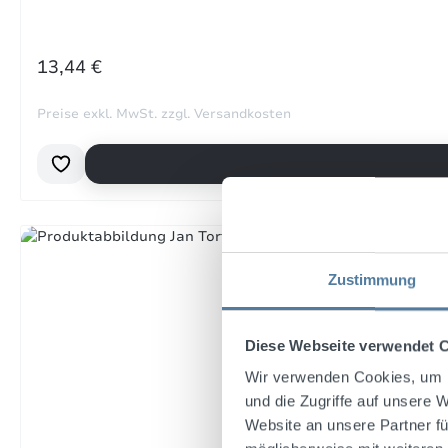
17. 
REGULÄRER PREIS:
13,44 €
Preise exkl. MwSt. zzgl. Versandkosten
Bewe
sehr
22. 
Bewe
Zustimmung
Sehr
Diese Webseite verwendet 
12. 
Wir verwenden Cookies, um I
und die Zugriffe auf unsere 
Website an unsere Partner fü
Bewe
LEC