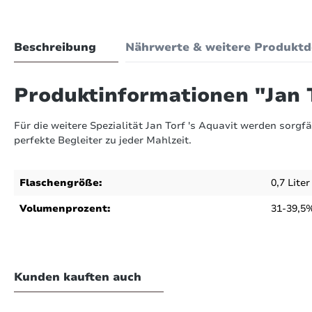
Beschreibung
Nährwerte & weitere Produktd
Produktinformationen "Jan T
Für die weitere Spezialität Jan Torf 's Aquavit werden sorg
perfekte Begleiter zu jeder Mahlzeit.
Flaschengröße:
0,7 Liter
Volumenprozent:
31-39,5%
nstiges
on 8 Bewertungen
4.81 von 5 Sternen
Kunden kauften auch
lumen des Alkohols
hschnittliche Bewertung von 4.8 von 5 Sternen
8
Be