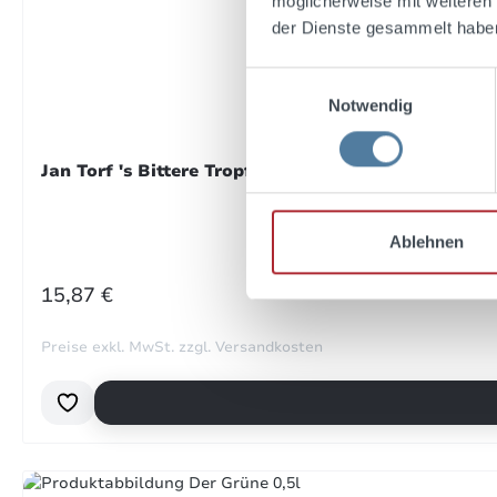
möglicherweise mit weiteren
der Dienste gesammelt habe
14. 
Einwilligungsauswahl
Notwendig
Bewe
Edel
Jan Torf 's Bittere Tropfen 0,7l 40% Vol.
18. 
Ablehnen
REGULÄRER PREIS:
15,87 €
Bewe
Dazu
Preise exkl. MwSt. zzgl. Versandkosten