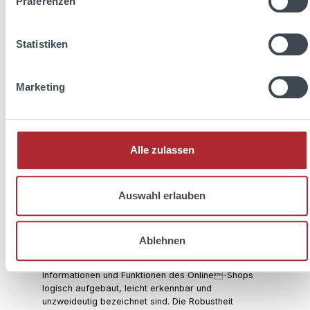
Präferenzen
Diese Website zählt als Online-Shop zu den
sogenannten „Dienstleistungen im elektronischen
Geschäftsverkehr“ und zeichnet sich durch eine
Statistiken
elektronische Bestell- und Bezahlmöglichkeit aus.
Für sie gelten besondere gesetzliche Anforderungen
an die Barrierefreiheit. Im Allgemeinen muss diese
Marketing
Website Funktionen und Verfahren vorsehen, die auf
die Bedürfnisse von Menschen mit Behinderung
ausgerichtet sind und die Bedienbarkeit mit digitalen
Hilfsmitteln ermöglichen. Die Online-Shop-Funktionen
dieser Website müssen dafür - wahrnehmbar -
Alle zulassen
bedienbar - verständlich und - robust ausgestaltet
sein. Die Wahrnehmbarkeit bedeutet, dass die
Informationen und Komponenten des Online-Shops
Auswahl erlauben
so dargestellt werden, dass sie für alle Nutzer
problemlos wahrnehmbar sind. Die Bedienbarkeit
erfordert, dass die Funktionen des Online-Shops
auch von Nutzern mit Einschränkungen in
Ablehnen
Beweglichkeit oder Verstand genutzt werden
können. Die Verständlichkeit setzt voraus, dass die
Informationen und Funktionen des Online-Shops
logisch aufgebaut, leicht erkennbar und
unzweideutig bezeichnet sind. Die Robustheit