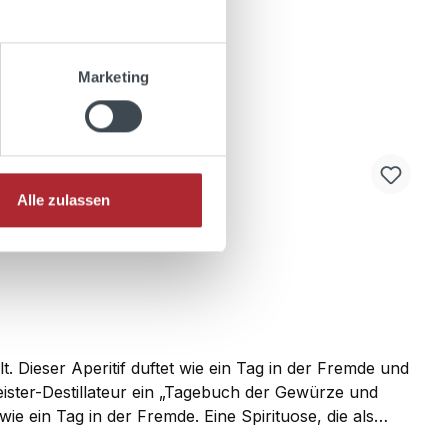
Marketing
Alle zulassen
t. Dieser Aperitif duftet wie ein Tag in der Fremde und
eister-Destillateur ein „Tagebuch der Gewürze und
e ein Tag in der Fremde. Eine Spirituose, die als
stillat schafft die Basis für fernöstliche