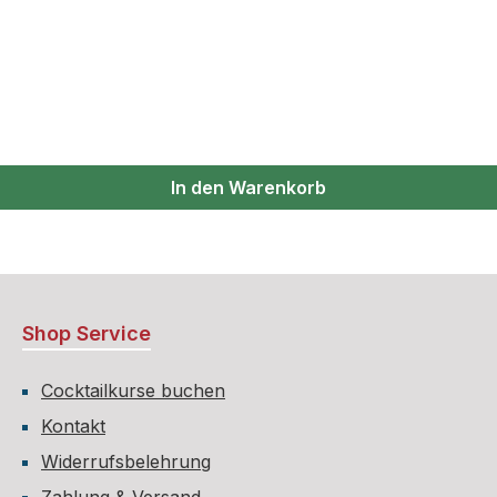
 Gewürze. Oriental Déjà-Vu vereint Zutaten aus dem Herze
itigkeit in einer Reihe von Highballs und Cocktails beweist.
In den Warenkorb
Shop Service
Cocktailkurse buchen
Kontakt
Widerrufsbelehrung