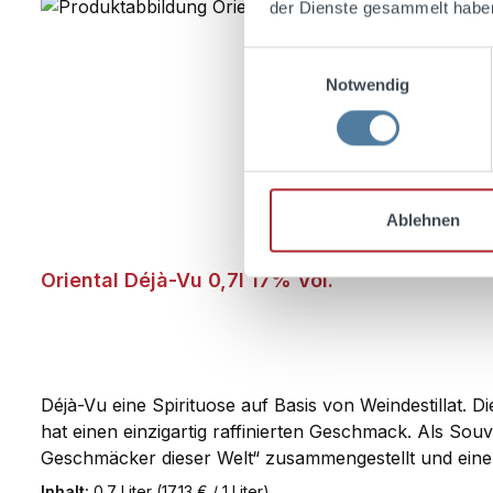
der Dienste gesammelt habe
Einwilligungsauswahl
Notwendig
Ablehnen
Oriental Déjà-Vu 0,7l 17% Vol.
Déjà-Vu eine Spirituose auf Basis von Weindestillat. D
hat einen einzigartig raffinierten Geschmack. Als Sou
Geschmäcker dieser Welt“ zusammengestellt und einen a
Hommage an die Kulturen dieser Erde die Geschmäcker d
Inhalt:
0.7 Liter
(17,13 € / 1 Liter)