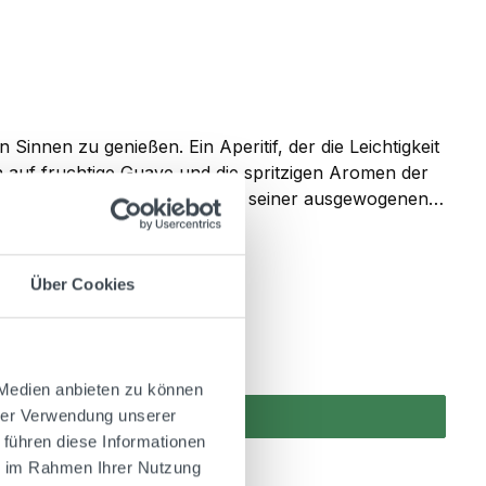
en zu genießen. Ein Aperitif, der die Leichtigkeit
en auf fruchtige Guave und die spritzigen Aromen der
und sanfte Brisen erinnert. Mit seiner ausgewogenen
s Glas. Ein Aperitif, der den Augenblick feiert,
à-Vu 9 cl Prosecco 3 cl Soda/Mineralwasser
Über Cookies
 Medien anbieten zu können
hrer Verwendung unserer
 führen diese Informationen
ie im Rahmen Ihrer Nutzung