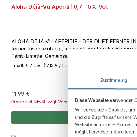
Aloha Déjà-Vu Aperitif 0,7l 15% Vol.
ALOHA DÉJÀ-VU APERITIF - DER DUFT FERNER INSELN Al
ferner Inseln einfängt, inspiriert von floraler Elega
Tahiti-Limette. Gemeinsam entfalten sie ein harmonis
Balance zwischen blumigen und fruchtigen Noten bring
Inhalt:
0.7 Liter
(17,13 € / 1 Liter)
lebendig und verführerisch aromatisch. www.dejavu-a
Eiswürfel/Deko: Essbare Blüten und Zitronenzeste
Zustimmung
Regulärer Preis:
11,99 €
Diese Webseite verwendet 
Preise inkl. MwSt. zzgl. Versandkosten
Wir verwenden Cookies, um I
und die Zugriffe auf unsere 
Website an unsere Partner fü
möglicherweise mit weiteren