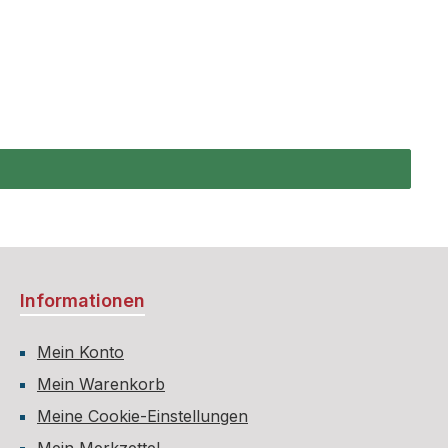
n Europas mit Ingredienzen der geheimsten Winkel der
 Déjà-Vu – Die Essenz der Ferne
Informationen
Mein Konto
Mein Warenkorb
Meine Cookie-Einstellungen