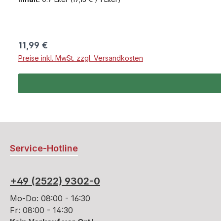
Zitrusnoten, leichte Ingwerschärfe und orientalische
Erde. Ein Exot unter den Spirituosen, der seine Vielse
Regulärer Preis:
11,99 €
Preise inkl. MwSt. zzgl. Versandkosten
Service-Hotline
+49 (2522) 9302-0
Mo-Do: 08:00 - 16:30
Fr: 08:00 - 14:30