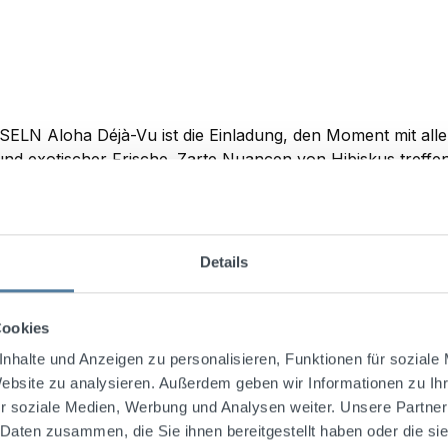
oha Déjà-Vu ist die Einladung, den Moment mit allen Sinn
nz und exotischer Frische. Zarte Nuancen von Hibiskus treff
ches Aromenspiel, das an sonnige Tage, salzige Meeresluft 
t Aloha Déjà-Vu ein Gefühl von Sommer und Lebensfreude in
peritif.de Drinkempfehlung: ALOHA SPRITZ 6 cl Aloha Déj
Details
Cookies
nhalte und Anzeigen zu personalisieren, Funktionen für soziale
In den Warenkorb
Website zu analysieren. Außerdem geben wir Informationen zu I
r soziale Medien, Werbung und Analysen weiter. Unsere Partner
 Daten zusammen, die Sie ihnen bereitgestellt haben oder die s