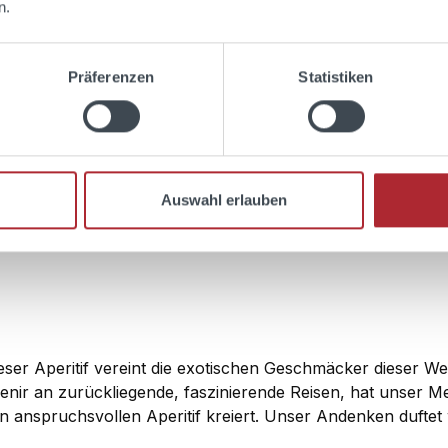
n.
Präferenzen
Statistiken
Auswahl erlauben
ieser Aperitif vereint die exotischen Geschmäcker dieser Wel
venir an zurückliegende, faszinierende Reisen, hat unser M
nspruchsvollen Aperitif kreiert. Unser Andenken duftet wi
er Welt vereint. Ein unaufdringliches, französisches Weinde