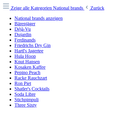
Zeige alle Kategorien
National brands
Zurück
National brands anzeigen
Bärenjäger
Déjà-Vu
Dujardin
Ferdinands
Friedrichs Dry Gin
Hartl's Jagertee
Hula Hoop
Knut Hansen
Kosaken Kaffee
Pepino Peach
Racke Rauchzart
Ron Piet
Shatler's Cocktails
Soda Libre
Stichpimpuli
Three Sixty