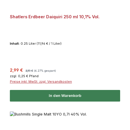
Shatlers Erdbeer Daiquiri 250 ml 10,1% Vol.
Inhalt:
0.25 Liter
(11,96 € / 1 Liter)
Verkaufspreis:
Regulärer Preis:
2,99 €
3,19 €
(6.27% gespart)
zzgl. 0,25 € Pfand
Preise inkl. MwSt. zzgl. Versandkosten
In den Warenkorb