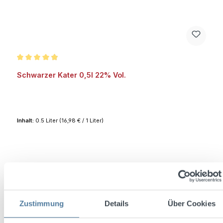
Durchschnittliche Bewertung von 4.9 von 5 Sternen
Schwarzer Kater 0,5l 22% Vol.
Inhalt:
0.5 Liter
(16,98 € / 1 Liter)
Regulärer Preis:
8,49 €
Preise inkl. MwSt. zzgl. Versandkosten
In den Warenkorb
Zustimmung
Details
Über Cookies