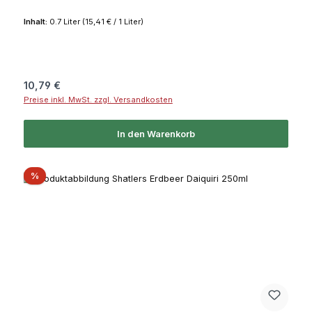
Inhalt:
0.7 Liter
(15,41 € / 1 Liter)
Regulärer Preis:
10,79 €
Preise inkl. MwSt. zzgl. Versandkosten
In den Warenkorb
Rabatt
%