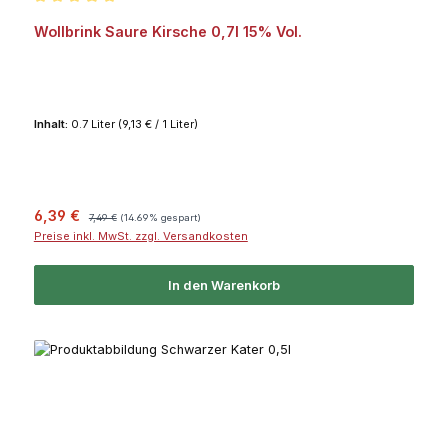
Durchschnittliche Bewertung von 5 von 5 Sternen
Wollbrink Saure Kirsche 0,7l 15% Vol.
Inhalt:
0.7 Liter
(9,13 € / 1 Liter)
Verkaufspreis:
Regulärer Preis:
6,39 €
7,49 €
(14.69% gespart)
Preise inkl. MwSt. zzgl. Versandkosten
In den Warenkorb