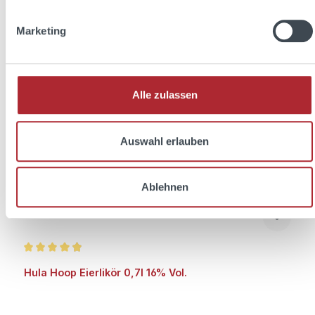
Regulärer Preis:
16,99 €
Preise inkl. MwSt. zzgl. Versandkosten
Marketing
In den Warenkorb
Alle zulassen
Auswahl erlauben
Ablehnen
Durchschnittliche Bewertung von 4.9 von 5 Sternen
Hula Hoop Eierlikör 0,7l 16% Vol.