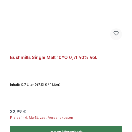
Bushmills Single Malt 10YO 0,7l 40% Vol.
Inhalt:
0.7 Liter
(47,13 € / 1 Liter)
Regulärer Preis:
32,99 €
Preise inkl. MwSt. zzgl. Versandkosten
In den Warenkorb