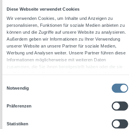
Diese Webseite verwendet Cookies
Wir verwenden Cookies, um Inhalte und Anzeigen zu
personalisieren, Funktionen für soziale Medien anbieten zu
können und die Zugriffe auf unsere Website zu analysieren.
Außerdem geben wir Informationen zu Ihrer Verwendung
unserer Website an unsere Partner für soziale Medien,
Werbung und Analysen weiter. Unsere Partner führen diese
Informationen möglicherweise mit weiteren Daten
zusammen, die Sie ihnen bereitgestellt haben oder die sie
Durchschnittliche Bewertung von 4.8 von 5 Sternen
im Rahmen Ihrer Nutzung der Dienste gesammelt haben.
Stichpimpuli bockforcelorum 0,7l 35% Vol.
Einwilligungsauswahl
Notwendig
Inhalt:
0.7 Liter
(24,27 € / 1 Liter)
Präferenzen
Statistiken