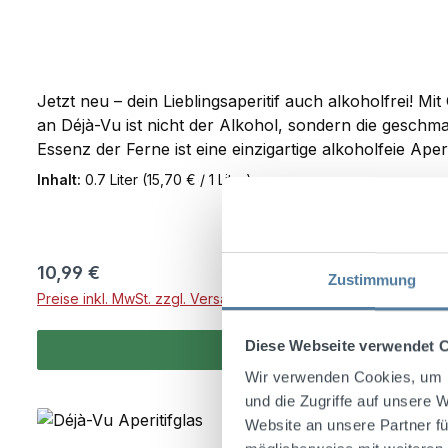
Jetzt neu – dein Lieblingsaperitif auch alkoholfrei! M
an Déjà-Vu ist nicht der Alkohol, sondern die geschm
Essenz der Ferne ist eine einzigartige alkoholfeie Ape
Ferne
Inhalt:
0.7 Liter
(15,70 € / 1 Liter)
Regulärer Preis:
10,99 €
Zustimmung
Preise inkl. MwSt. zzgl. Versandkosten
Diese Webseite verwendet 
Wir verwenden Cookies, um I
und die Zugriffe auf unsere 
Website an unsere Partner fü