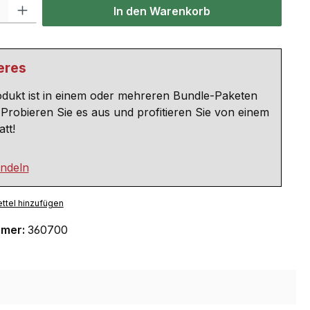
 Gib den gewünschten Wert ein oder benutze die Schaltflächen um die Anzahl
In den Warenkorb
eres
odukt ist in einem oder mehreren Bundle-Paketen
 Probieren Sie es aus und profitieren Sie von einem
tt!
ndeln
ttel hinzufügen
mmer:
360700