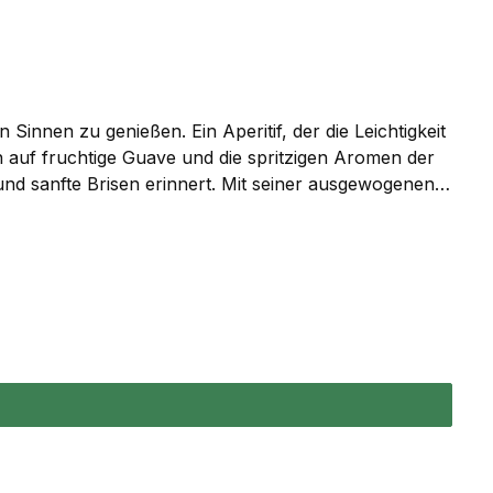
en zu genießen. Ein Aperitif, der die Leichtigkeit
en auf fruchtige Guave und die spritzigen Aromen der
und sanfte Brisen erinnert. Mit seiner ausgewogenen
s Glas. Ein Aperitif, der den Augenblick feiert,
à-Vu 9 cl Prosecco 3 cl Soda/Mineralwasser