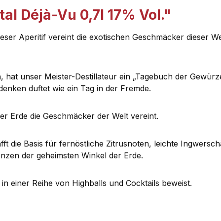
al Déjà-Vu 0,7l 17% Vol."
ieser Aperitif vereint die exotischen Geschmäcker dieser Wel
n, hat unser Meister-Destillateur ein „Tagebuch der Gewü
denken duftet wie ein Tag in der Fremde.
ser Erde die Geschmäcker der Welt vereint.
fft die Basis für fernöstliche Zitrusnoten, leichte Ingwers
enzen der geheimsten Winkel der Erde.
t in einer Reihe von Highballs und Cocktails beweist.