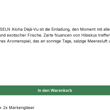
oha Déjà-Vu ist die Einladung, den Moment mit allen Sinn
nz und exotischer Frische. Zarte Nuancen von Hibiskus treff
ches Aromenspiel, das an sonnige Tage, salzige Meeresluft 
t Aloha Déjà-Vu ein Gefühl von Sommer und Lebensfreude in
peritif.de Drinkempfehlung: ALOHA SPRITZ 6 cl Aloha Déj
In den Warenkorb