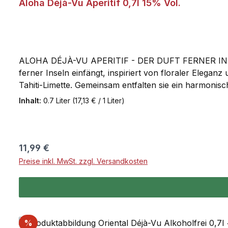
Aloha Déjà-Vu Aperitif 0,7l 15% Vol.
ALOHA DÉJÀ-VU APERITIF - DER DUFT FERNER INSELN Al
ferner Inseln einfängt, inspiriert von floraler Elega
Tahiti-Limette. Gemeinsam entfalten sie ein harmonis
Balance zwischen blumigen und fruchtigen Noten bring
Inhalt:
0.7 Liter
(17,13 € / 1 Liter)
lebendig und verführerisch aromatisch. www.dejavu-a
Eiswürfel/Deko: Essbare Blüten und Zitronenzeste
Regulärer Preis:
11,99 €
Preise inkl. MwSt. zzgl. Versandkosten
Rabatt
%