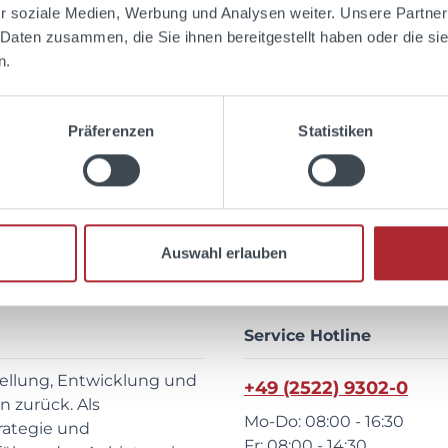
 Ihre nächste Bestellung
r soziale Medien, Werbung und Analysen weiter. Unsere Partner
Ich habe die
Datensc
 Daten zusammen, die Sie ihnen bereitgestellt haben oder die s
AGB
gelesen und bin 
n.
Präferenzen
Statistiken
eichen ein
*
Auswahl erlauben
Service Hotline
tellung, Entwicklung und
+49 (2522) 9302-0
 zurück. Als
Mo-Do: 08:00 - 16:30
rategie und
Fr: 08:00 - 14:30