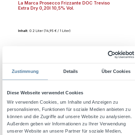
La Marca Prosecco Frizzante DOC Treviso
Extra Dry 0,20l 10,5% Vol.
Inhalt:
0.2 Liter
(14,95 € / 1 Liter)
Regulärer Preis:
2,99 €
Preise inkl. MwSt. zzgl. Versandkosten
Zustimmung
Details
Über Cookies
In den Warenkorb
Diese Webseite verwendet Cookies
Wir verwenden Cookies, um Inhalte und Anzeigen zu
personalisieren, Funktionen für soziale Medien anbieten zu
Produktgalerie überspringen
Kunden kauften auch
können und die Zugriffe auf unsere Website zu analysieren.
Außerdem geben wir Informationen zu Ihrer Verwendung
unserer Website an unsere Partner für soziale Medien,