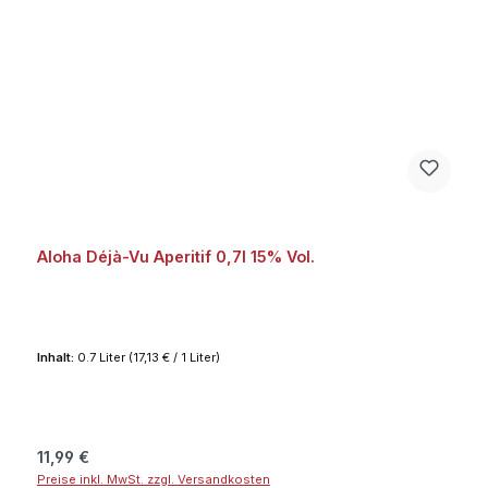
Aloha Déjà-Vu Aperitif 0,7l 15% Vol.
Inhalt:
0.7 Liter
(17,13 € / 1 Liter)
Regulärer Preis:
11,99 €
Preise inkl. MwSt. zzgl. Versandkosten