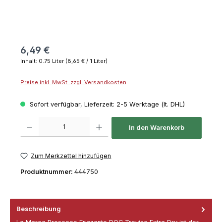
6,49 €
Inhalt:
0.75 Liter
(8,65 € / 1 Liter)
Preise inkl. MwSt. zzgl. Versandkosten
Sofort verfügbar, Lieferzeit: 2-5 Werktage (lt. DHL)
Produkt Anzahl: Gib den gewünschten Wert ein oder benutze die Schaltflächen um die 
In den Warenkorb
Zum Merkzettel hinzufügen
Produktnummer:
444750
Beschreibung