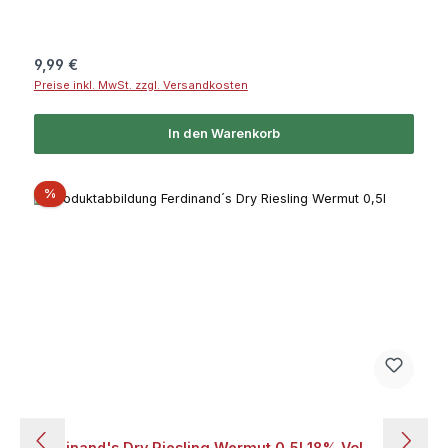
Regulärer Preis:
9,99 €
Preise inkl. MwSt. zzgl. Versandkosten
In den Warenkorb
Rabatt
%
Ferdinand's Dry Riesling Wermut 0,5l 18% Vol.