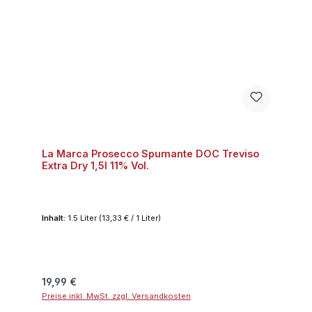
La Marca Prosecco Spumante DOC Treviso
Extra Dry 1,5l 11% Vol.
Inhalt:
1.5 Liter
(13,33 € / 1 Liter)
Regulärer Preis:
19,99 €
Preise inkl. MwSt. zzgl. Versandkosten