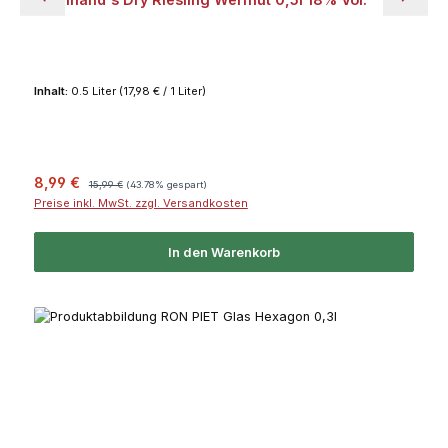
Inhalt:
0.5 Liter
(17,98 € / 1 Liter)
Verkaufspreis:
Regulärer Preis:
8,99 €
15,99 €
(43.78% gespart)
Preise inkl. MwSt. zzgl. Versandkosten
In den Warenkorb