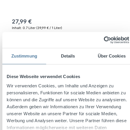
27,99 €
Inhalt:
0.7 Liter
(39,99 € / 1 Liter)
Preise inkl. MwSt. zzgl. Versandkosten
Sofort verfügbar, Lieferzeit: 2-5 Werktage (lt. DHL)
Zustimmung
Details
Über Cookies
Produkt Anzahl: Gib den gewünschten Wert ein oder benutze die Schaltflächen um die 
In den Warenkorb
Diese Webseite verwendet Cookies
Zum Merkzettel hinzufügen
Wir verwenden Cookies, um Inhalte und Anzeigen zu
personalisieren, Funktionen für soziale Medien anbieten zu
Produktnummer:
1041070
können und die Zugriffe auf unsere Website zu analysieren.
Außerdem geben wir Informationen zu Ihrer Verwendung
unserer Website an unsere Partner für soziale Medien,
Beschreibung
Werbung und Analysen weiter. Unsere Partner führen diese
Jose Cuervo Tradicional Reposado – der Tequila, der den
Informationen möglicherweise mit weiteren Daten
Tequila erfand. Das Original aus Mexiko wird aus genau 3