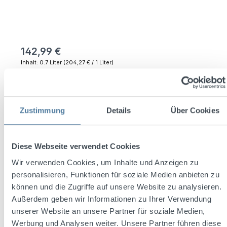
142,99 €
Inhalt:
0.7 Liter
(204,27 € / 1 Liter)
Preise inkl. MwSt. zzgl. Versandkosten
Versandkostenfrei
Zustimmung
Details
Über Cookies
Sofort verfügbar, Lieferzeit: 2-5 Werktage (lt. DHL)
Produkt Anzahl: Gib den gewünschten Wert ein oder benutze die Schaltflächen um die 
In den Warenkorb
Diese Webseite verwendet Cookies
Wir verwenden Cookies, um Inhalte und Anzeigen zu
Zum Merkzettel hinzufügen
personalisieren, Funktionen für soziale Medien anbieten zu
können und die Zugriffe auf unsere Website zu analysieren.
Produktnummer:
1032373
Außerdem geben wir Informationen zu Ihrer Verwendung
unserer Website an unsere Partner für soziale Medien,
Werbung und Analysen weiter. Unsere Partner führen diese
Beschreibung