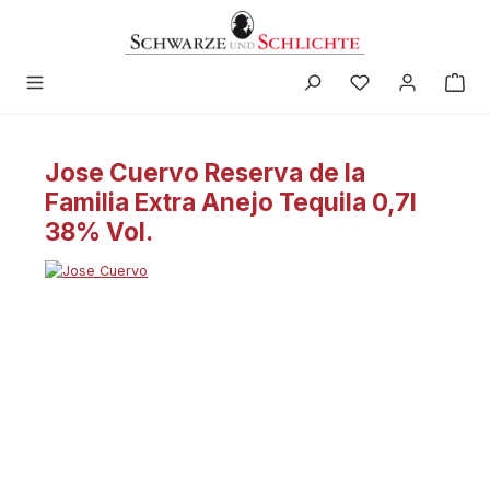
alt springen
Jose Cuervo Reserva de la
Familia Extra Anejo Tequila 0,7l
38% Vol.
Bildergalerie überspringen