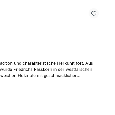
dition und charakteristische Herkunft fort. Aus
urde Friedrichs Fasskorn in der westfälischen
r weichen Holznote mit geschmacklicher
hen ihn zu einem besonderen Produkt. Kaufen Sie