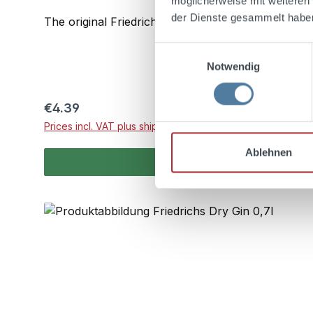
möglicherweise mit weiteren
der Dienste gesammelt habe
The original Friedrichs Dry Gin glass for an except
Einwilligungsauswahl
Notwendig
Regular price:
€4.39
Prices incl. VAT plus shipping costs
Ablehnen