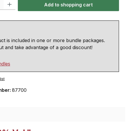
: Enter the desired amount or use the buttons to increase or decrease the qu
Add to shopping cart
ct is included in one or more bundle packages.
ut and take advantage of a good discount!
ndles
ist
mber:
87700