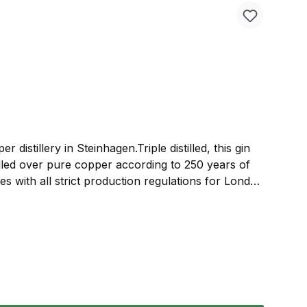
distillery in Steinhagen.Triple distilled, this gin
tilled over pure copper according to 250 years of
ies with all strict production regulations for London
l flavors or colorings is completely avoided.To
ry” designation—which is often mistaken as an
jasmine, and lavender blossoms make this gin
coriander note.