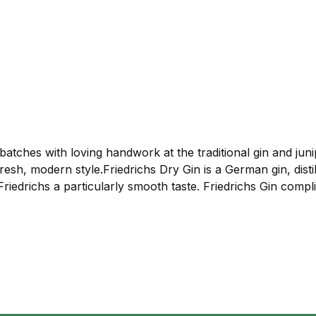
atches with loving handwork at the traditional gin and juniper 
fresh, modern style.Friedrichs Dry Gin is a German gin, dis
Friedrichs a particularly smooth taste. Friedrichs Gin compl
and distilled together in a single step. The use of artificia
richs Dry Gin forgoes the potentially misleading “London D
n.Orange peel, licorice root, rosemary, star anise, orange, 
, with a pronounced juniper character and a light, rounding 