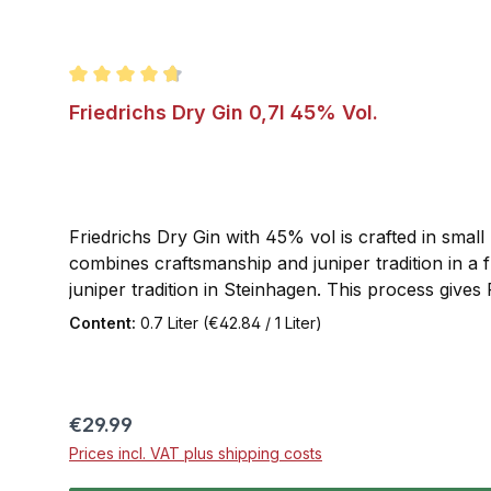
Average rating of 4.8 out of 5 stars
Friedrichs Dry Gin 0,7l 45% Vol.
Friedrichs Dry Gin with 45% vol is crafted in small b
combines craftsmanship and juniper tradition in a 
juniper tradition in Steinhagen. This process gives 
Dry Gins. For example, all botanicals are processed 
Content:
0.7 Liter
(€42.84 / 1 Liter)
emphasize Germany as a hallmark of quality, Fried
indication of origin—and simply calls itself Dry Gi
unique. Friedrichs Dry Gin is dry, aromatic, floral
Regular price:
€29.99
Prices incl. VAT plus shipping costs