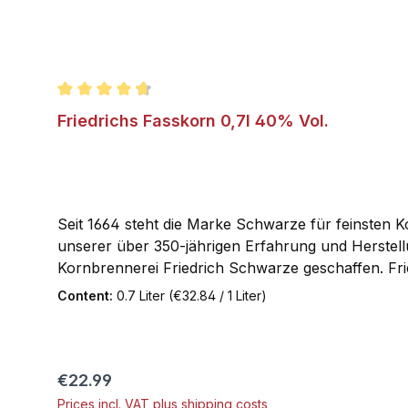
Average rating of 4.6 out of 5 stars
Friedrichs Fasskorn 0,7l 40% Vol.
Seit 1664 steht die Marke Schwarze für feinsten K
unserer über 350-jährigen Erfahrung und Herstel
Kornbrennerei Friedrich Schwarze geschaffen. Fri
Abrundung auf Cognac-Fässern. Sein bernsteinfa
Content:
0.7 Liter
(€32.84 / 1 Liter)
jetzt diese einzigartige Spezialität hier in unserem
Regular price:
€22.99
Prices incl. VAT plus shipping costs