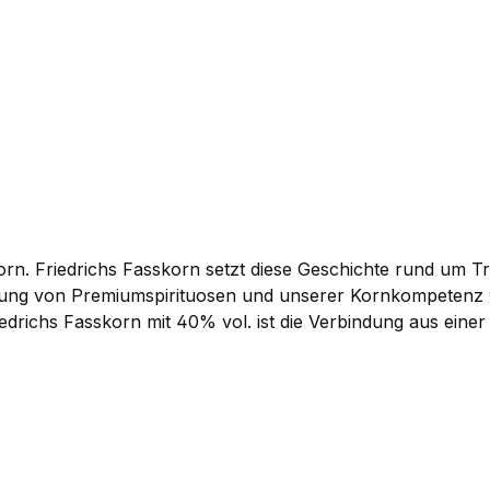
orn. Friedrichs Fasskorn setzt diese Geschichte rund um Tra
lung von Premiumspirituosen und unserer Kornkompetenz w
edrichs Fasskorn mit 40% vol. ist die Verbindung aus eine
rbener Glanz und die hochwertige Flaschengestaltung mac
 Onlineshop.