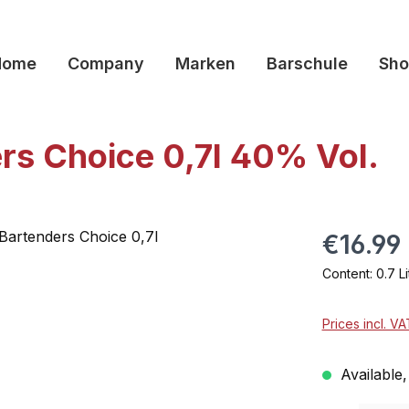
Home
Company
Marken
Barschule
Sho
ers Choice 0,7l 40% Vol.
€16.99
Content:
0.7 L
Prices incl. V
Available,