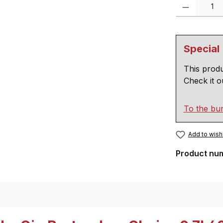
Product Quantity
Special
This produ
Check it o
To the bu
Add to wishl
Product nu