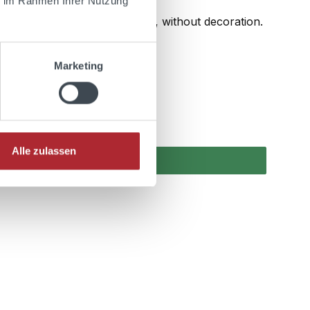
ie im Rahmen Ihrer Nutzung
ve (0.36L). Delivery, of course, without decoration.
Marketing
Alle zulassen