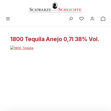
in content
1800 Tequila Anejo 0,7l 38% Vol.
Skip image gallery