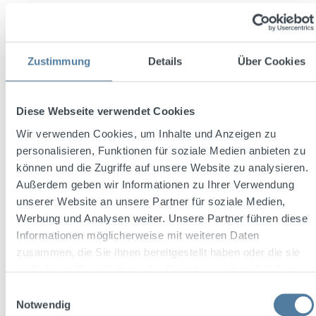
€39.99
Content:
0.7 Liter
(€57.13 / 1 Liter)
Zustimmung
Details
Über Cookies
Prices incl. VAT plus shipping costs
Available, delivery time: 2-4 Tage
Diese Webseite verwendet Cookies
Wir verwenden Cookies, um Inhalte und Anzeigen zu
Product Quantity: Enter the desired amount or use the buttons to increase or decrease th
Add to shopping cart
personalisieren, Funktionen für soziale Medien anbieten zu
können und die Zugriffe auf unsere Website zu analysieren.
Add to wishlist
Außerdem geben wir Informationen zu Ihrer Verwendung
unserer Website an unsere Partner für soziale Medien,
Product number:
1021070
Werbung und Analysen weiter. Unsere Partner führen diese
Informationen möglicherweise mit weiteren Daten
zusammen, die Sie ihnen bereitgestellt haben oder die sie
Description
im Rahmen Ihrer Nutzung der Dienste gesammelt haben.
1800 Añejo Tequila ist ein original mexikanischer Premium-
Einwilligungsauswahl
Tequila hergestellt aus 100% blauer Weber-Agaven, die in
Notwendig
den Highl…
More